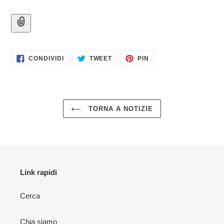
CONDIVIDI
TWITTA
PINNA
CONDIVIDI
TWEET
PIN
SU
SU
SU
FACEBOOK
TWITTER
PINTEREST
TORNA A NOTIZIE
Link rapidi
Cerca
Chia siamo