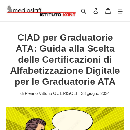
Vai
direttamente
Cerca
Accedi
Carrello
ai
contenuti
CIAD per Graduatorie
ATA: Guida alla Scelta
delle Certificazioni di
Alfabetizzazione Digitale
per le Graduatorie ATA
di Pierino Vittorio GUERISOLI
28 giugno 2024