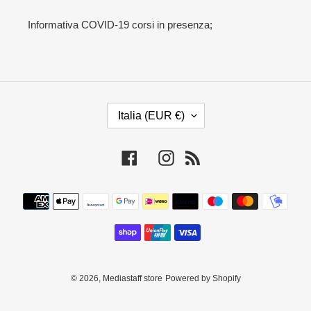
Informativa COVID-19 corsi in presenza;
P
Italia (EUR €)
A
E
S
Facebook
Instagram
RSS
E
/
Metodi
R
di
E
pagamento
G
I
O
N
© 2026,
Mediastaff store
Powered by Shopify
E