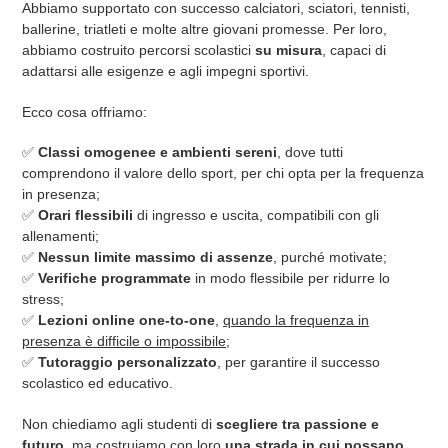
Abbiamo supportato con successo calciatori, sciatori, tennisti,
ballerine, triatleti e molte altre giovani promesse. Per loro,
abbiamo costruito percorsi scolastici
su misura
, capaci di
adattarsi alle esigenze e agli impegni sportivi.
Ecco cosa offriamo:
✅
Classi omogenee e ambienti sereni
, dove tutti
comprendono il valore dello sport, per chi opta per la frequenza
in presenza;
✅
Orari flessibili
di ingresso e uscita, compatibili con gli
allenamenti;
✅
Nessun limite massimo di assenze
, purché motivate;
✅
Verifiche programmate
in modo flessibile per ridurre lo
stress;
✅
Lezioni online one-to-one
,
quando la frequenza in
presenza è difficile o impossibile
;
✅
Tutoraggio personalizzato
, per garantire il successo
scolastico ed educativo.
Non chiediamo agli studenti di
scegliere tra passione e
futuro
, ma costruiamo con loro
una strada in cui possano