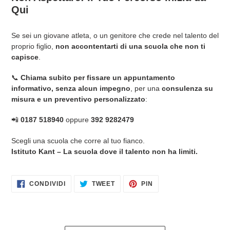
Qui
Se sei un giovane atleta, o un genitore che crede nel talento del
proprio figlio,
non accontentarti di una scuola che non ti
capisce
.
📞
Chiama subito per fissare un appuntamento
informativo, senza alcun impegno
, per una
consulenza su
misura e un preventivo personalizzato
:
📲
0187 518940
oppure
392 9282479
Scegli una scuola che corre al tuo fianco.
Istituto Kant – La scuola dove il talento non ha limiti.
CONDIVIDI
TWITTA
PINNA
CONDIVIDI
TWEET
PIN
SU
SU
SU
FACEBOOK
TWITTER
PINTEREST